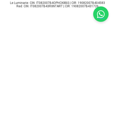
Le Luminarie: CIN: IT082007B4OPHCK8BS | CIR: 19082007B404583
Red: CIN: IT082007B43RXNTART | CIR: 19082007B431726